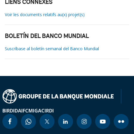
LIENS CONNEXES
Voir les documents relatifs au(x) projet(s)
BOLETÍN DEL BANCO MUNDIAL
Suscríbase al boletín semanal del Banco Mundial
BIRD
IDA
IFC
MIGA
CIRDI