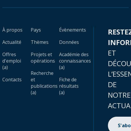
À propos
Pays
Évènements
RESTE
INFO
Actualité
Thèmes
Données
ET
Offres
Projets et
Académie des
d'emploi
opérations
connaissances
DÉCOU
(a)
(a)
L’ESSE
Recherche
Contacts
et
Fiche de
DE
publications
résultats
(a)
(a)
NOTRE
ACTUA
S'ab