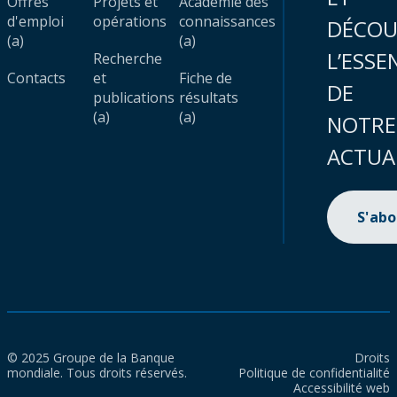
Offres
Projets et
Académie des
d'emploi
opérations
connaissances
DÉCOU
(a)
(a)
L’ESSE
Recherche
Contacts
et
Fiche de
DE
publications
résultats
(a)
(a)
NOTRE
ACTUA
S'ab
© 2025 Groupe de la Banque
Droits
mondiale. Tous droits réservés.
Politique de confidentialité
Accessibilité web