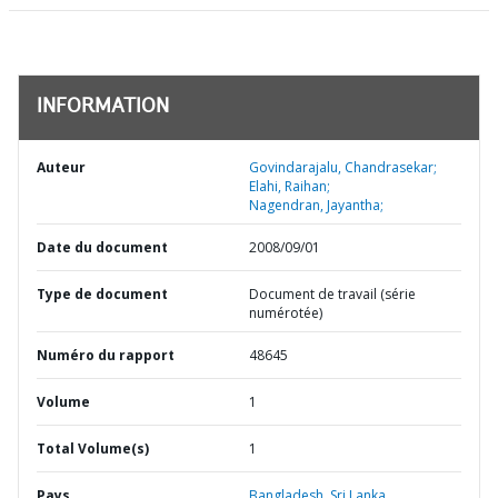
INFORMATION
Auteur
Govindarajalu, Chandrasekar;
Elahi, Raihan;
Nagendran, Jayantha;
Date du document
2008/09/01
Type de document
Document de travail (série
numérotée)
Numéro du rapport
48645
Volume
1
Total Volume(s)
1
Pays
Bangladesh,
Sri Lanka,