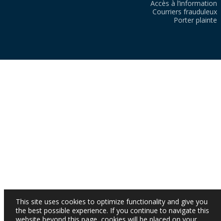
Accès à l’information
Courriers frauduleux
Porter plainte
This site uses cookies to optimize functionality and give you
the best possible experience. If you continue to navigate this
website beyond this page, cookies will be placed on your