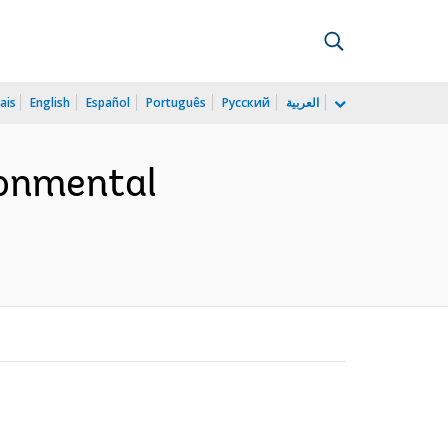
ais
English
Español
Português
Русский
العربية
ronmental