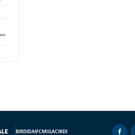
ent
BIRD
IDA
IFC
MIGA
CIRDI