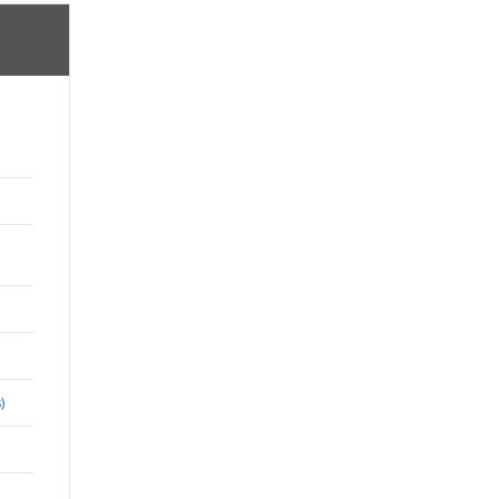
;
)
,