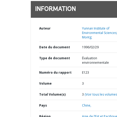
INFORMATION
Auteur
Yunnan Institute of
Environmental Sciences
Montg;
Date du document
1996/02/29
Type de document
Évaluation
environnementale
Numéro du rapport
E123
Volume
3
Total Volume(s)
3
(Voir tous les volumes
Pays
Chine,
Région
Asie de l’Est et Pacifique