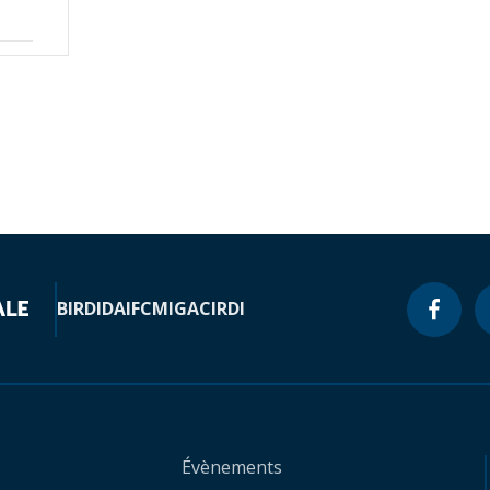
BIRD
IDA
IFC
MIGA
CIRDI
Évènements