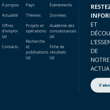
À propos
Pays
Évènements
RESTE
INFO
Actualité
Thèmes
Données
ET
Offres
Projets et
Académie des
d'emploi
opérations
connaissances
DÉCOU
(a)
(a)
L’ESSE
Recherche
Contacts
et
Fiche de
DE
publications
résultats
(a)
(a)
NOTRE
ACTUA
S'ab