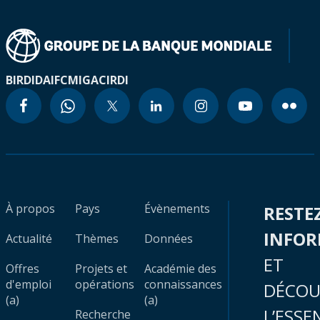
BIRD
IDA
IFC
MIGA
CIRDI
À propos
Pays
Évènements
RESTE
INFO
Actualité
Thèmes
Données
ET
Offres
Projets et
Académie des
d'emploi
opérations
connaissances
DÉCOU
(a)
(a)
L’ESSE
Recherche