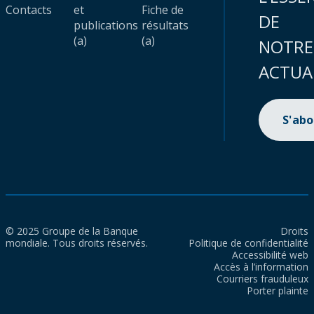
Contacts
et
Fiche de
DE
publications
résultats
(a)
(a)
NOTRE
ACTUA
S'ab
© 2025 Groupe de la Banque
Droits
mondiale. Tous droits réservés.
Politique de confidentialité
Accessibilité web
Accès à l’information
Courriers frauduleux
Porter plainte