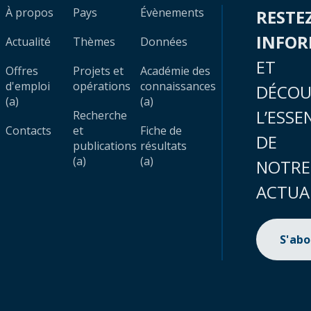
À propos
Pays
Évènements
RESTE
INFO
Actualité
Thèmes
Données
ET
Offres
Projets et
Académie des
d'emploi
opérations
connaissances
DÉCOU
(a)
(a)
L’ESSE
Recherche
Contacts
et
Fiche de
DE
publications
résultats
(a)
(a)
NOTRE
ACTUA
S'ab