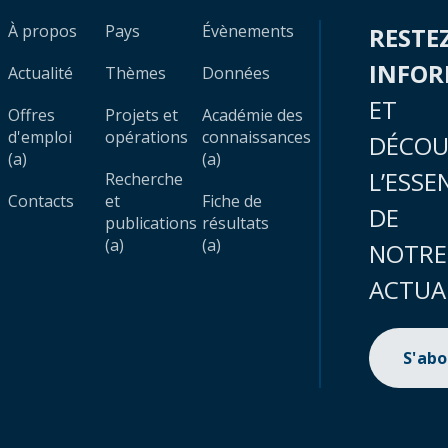
À propos
Pays
Évènements
RESTE
INFO
Actualité
Thèmes
Données
ET
Offres
Projets et
Académie des
d'emploi
opérations
connaissances
DÉCOU
(a)
(a)
L’ESSE
Recherche
Contacts
et
Fiche de
DE
publications
résultats
(a)
(a)
NOTRE
ACTUA
S'ab