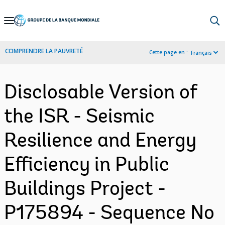
Skip
to
Main
COMPRENDRE LA PAUVRETÉ
Cette page en :
Français
Navigation
Disclosable Version of
the ISR - Seismic
Resilience and Energy
Efficiency in Public
Buildings Project -
P175894 - Sequence No