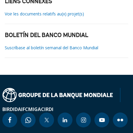
LIENS CONNEXES
Voir les documents relatifs au(x) projet(s)
BOLETÍN DEL BANCO MUNDIAL
Suscríbase al boletín semanal del Banco Mundial
BIRD
IDA
IFC
MIGA
CIRDI