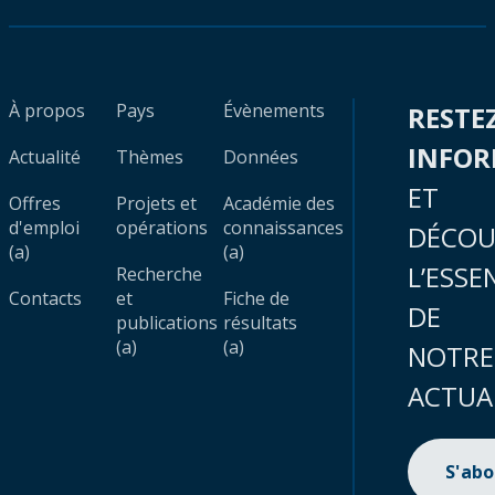
À propos
Pays
Évènements
RESTE
INFO
Actualité
Thèmes
Données
ET
Offres
Projets et
Académie des
d'emploi
opérations
connaissances
DÉCOU
(a)
(a)
L’ESSE
Recherche
Contacts
et
Fiche de
DE
publications
résultats
(a)
(a)
NOTRE
ACTUA
S'ab