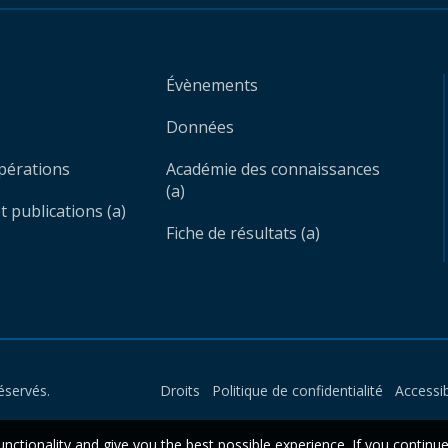
Évènements
Données
opérations
Académie des connaissances
(a)
 publications (a)
Fiche de résultats (a)
éservés.
Droits
Politique de confidentialité
Accessib
unctionality and give you the best possible experience. If you continu