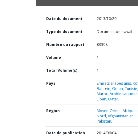
Date du document
2013/10/29
Type de document
Document de travail
Numéro du rapport
83398
Volume
1
Total Volume(s)
1
Pays
Émirats arabes unis,
Ko
Bahreïn,
Oman,
Tunisie,
Maroc,
Arabie saoudite
Liban,
Qatar,
Région
Moyen-Orient, Afrique 
Nord, Afghanistan et
Pakistan,
Date de publication
2014/06/04