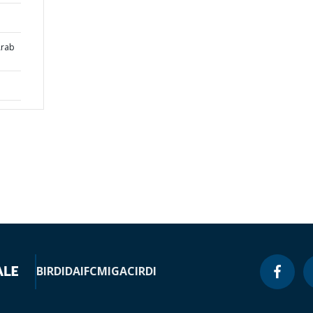
Arab
BIRD
IDA
IFC
MIGA
CIRDI