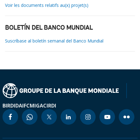
Voir les documents relatifs au(x) projet(s)
BOLETÍN DEL BANCO MUNDIAL
Suscríbase al boletín semanal del Banco Mundial
BIRD
IDA
IFC
MIGA
CIRDI