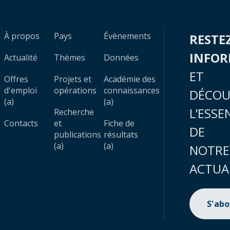
À propos
Pays
Évènements
RESTE
INFO
Actualité
Thèmes
Données
ET
Offres
Projets et
Académie des
d'emploi
opérations
connaissances
DÉCOU
(a)
(a)
L’ESSE
Recherche
Contacts
et
Fiche de
DE
publications
résultats
(a)
(a)
NOTRE
ACTUA
S'ab