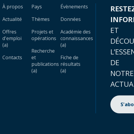
À propos
Pays
Évènements
RESTE
INFO
Actualité
Thèmes
Données
ET
Offres
Projets et
Académie des
d'emploi
opérations
connaissances
DÉCOU
(a)
(a)
L’ESSE
Recherche
Contacts
et
Fiche de
DE
publications
résultats
(a)
(a)
NOTRE
ACTUA
S'ab