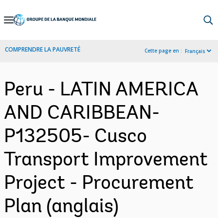
Skip
to
Main
COMPRENDRE LA PAUVRETÉ
Cette page en :
Français
Navigation
Peru - LATIN AMERICA
AND CARIBBEAN-
P132505- Cusco
Transport Improvement
Project - Procurement
Plan (anglais)