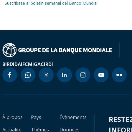
Suscríbase al boletín semanal del Banco Mundial
BIRD
IDA
IFC
MIGA
CIRDI
À propos
Pays
Évènements
RESTE
INFO
Actualité
Thèmes
Données