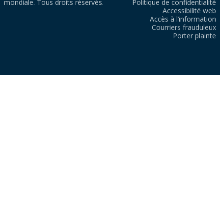
mondiale. Tous droits réservés.
Politique de confidentialité
Accessibilité web
Accès à l’information
Courriers frauduleux
Porter plainte