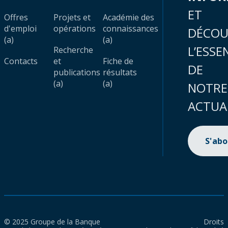
ET
Offres
Projets et
Académie des
d'emploi
opérations
connaissances
DÉCOU
(a)
(a)
L’ESSE
Recherche
Contacts
et
Fiche de
DE
publications
résultats
(a)
(a)
NOTRE
ACTUA
S'ab
© 2025 Groupe de la Banque
Droits