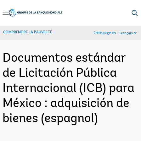
Skip
to
Main
COMPRENDRE LA PAUVRETÉ
Cette page en :
Français
Navigation
Documentos estándar
de Licitación Pública
Internacional (ICB) para
México : adquisición de
bienes (espagnol)