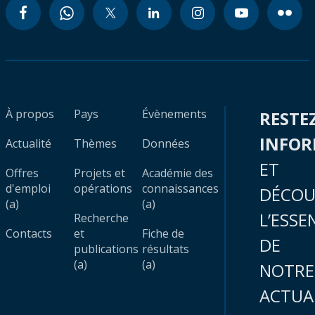
À propos
Pays
Évènements
RESTE
INFO
Actualité
Thèmes
Données
ET
Offres
Projets et
Académie des
d'emploi
opérations
connaissances
DÉCOU
(a)
(a)
L’ESSE
Recherche
Contacts
et
Fiche de
DE
publications
résultats
(a)
(a)
NOTRE
ACTUA