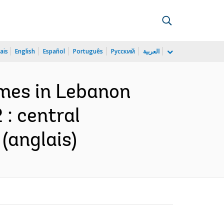
ais
English
Español
Português
Русский
العربية
mes in Lebanon
: central
(anglais)