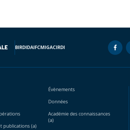
BIRD
IDA
IFC
MIGA
CIRDI
Évènements
Données
opérations
Académie des connaissances
(a)
 publications (a)