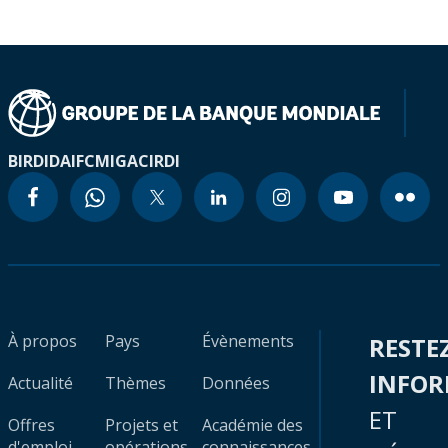
BIRD
IDA
IFC
MIGA
CIRDI
À propos
Pays
Évènements
RESTE
INFO
Actualité
Thèmes
Données
ET
Offres
Projets et
Académie des
d'emploi
opérations
connaissances