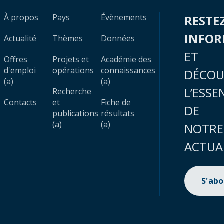
À propos
Pays
Évènements
RESTE
INFO
Actualité
Thèmes
Données
ET
Offres
Projets et
Académie des
d'emploi
opérations
connaissances
DÉCOU
(a)
(a)
L’ESSE
Recherche
Contacts
et
Fiche de
DE
publications
résultats
(a)
(a)
NOTRE
ACTUA
S'ab