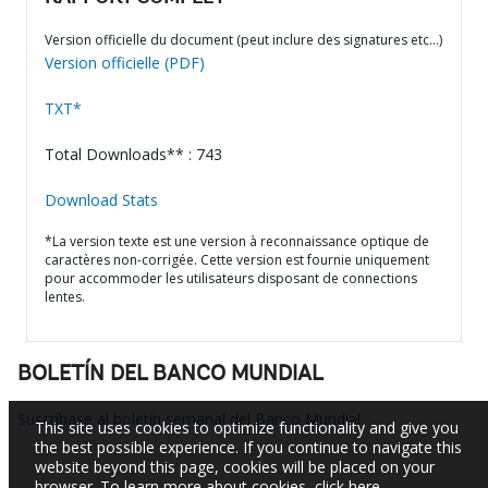
Version officielle du document (peut inclure des signatures etc…)
Version officielle (PDF)
TXT*
Total Downloads** : 743
Download Stats
*La version texte est une version à reconnaissance optique de
caractères non-corrigée. Cette version est fournie uniquement
pour accommoder les utilisateurs disposant de connections
lentes.
BOLETÍN DEL BANCO MUNDIAL
Suscríbase al boletín semanal del Banco Mundial
This site uses cookies to optimize functionality and give you
the best possible experience. If you continue to navigate this
website beyond this page, cookies will be placed on your
browser. To learn more about cookies,
click here
.