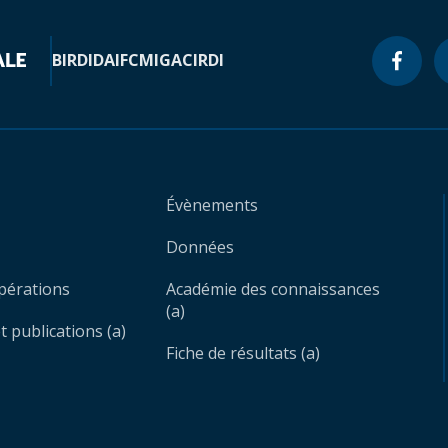
BIRD
IDA
IFC
MIGA
CIRDI
Évènements
Données
opérations
Académie des connaissances
(a)
 publications (a)
Fiche de résultats (a)