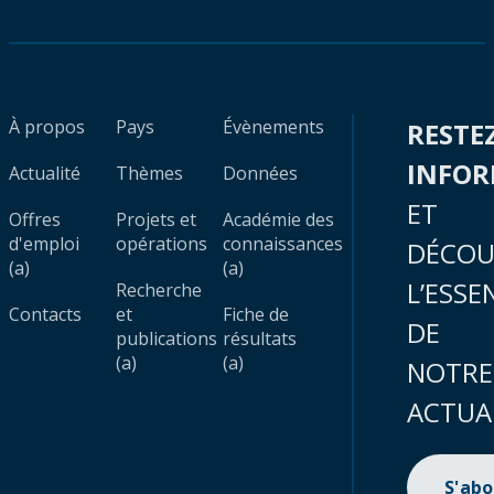
À propos
Pays
Évènements
RESTE
INFO
Actualité
Thèmes
Données
ET
Offres
Projets et
Académie des
d'emploi
opérations
connaissances
DÉCOU
(a)
(a)
L’ESSE
Recherche
Contacts
et
Fiche de
DE
publications
résultats
(a)
(a)
NOTRE
ACTUA
S'ab