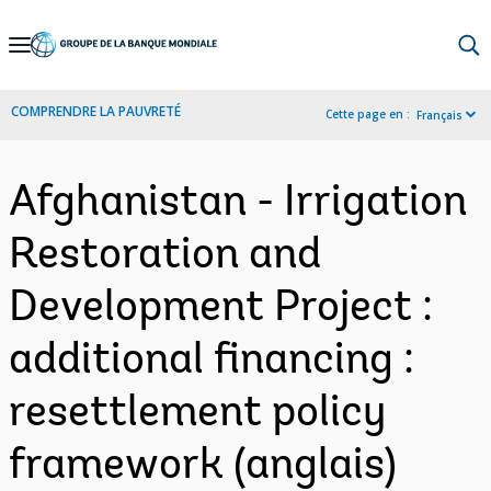
Skip
to
Main
COMPRENDRE LA PAUVRETÉ
Cette page en :
Français
Navigation
Afghanistan - Irrigation
Restoration and
Development Project :
additional financing :
resettlement policy
framework (anglais)