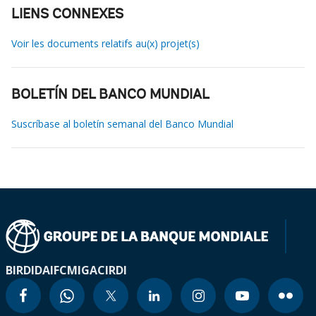
LIENS CONNEXES
Voir les documents relatifs au(x) projet(s)
BOLETÍN DEL BANCO MUNDIAL
Suscríbase al boletín semanal del Banco Mundial
BIRD
IDA
IFC
MIGA
CIRDI