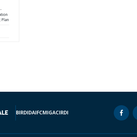
-
ation
t Plan
BIRD
IDA
IFC
MIGA
CIRDI