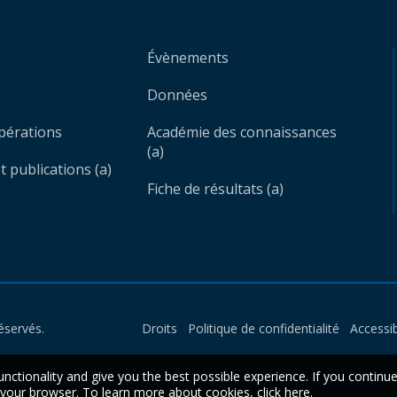
Évènements
Données
opérations
Académie des connaissances
(a)
 publications (a)
Fiche de résultats (a)
éservés.
Droits
Politique de confidentialité
Accessib
unctionality and give you the best possible experience. If you continu
n your browser. To learn more about cookies,
click here
.