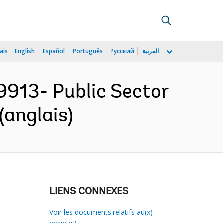
ais
English
Español
Português
Русский
العربية
913- Public Sector
(anglais)
LIENS CONNEXES
Voir les documents relatifs au(x)
projet(s)