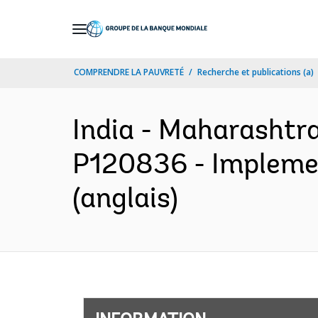
Skip
to
Main
COMPRENDRE LA PAUVRETÉ
Recherche et publications (a)
Navigation
India - Maharashtra
P120836 - Implemen
(anglais)