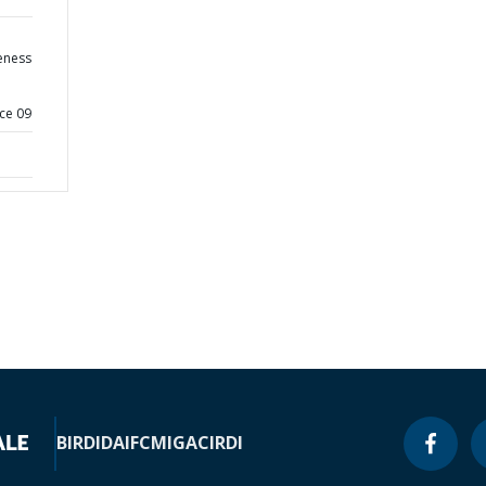
eness
ce 09
BIRD
IDA
IFC
MIGA
CIRDI