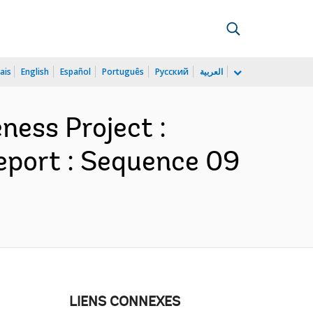
ais
English
Español
Português
Русский
العربية
ness Project :
eport : Sequence 09
LIENS CONNEXES