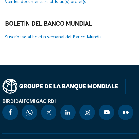
Voir les documents relatifs au(x) projet(s)
BOLETÍN DEL BANCO MUNDIAL
Suscríbase al boletín semanal del Banco Mundial
BIRD
IDA
IFC
MIGA
CIRDI