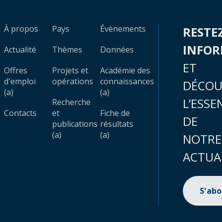
À propos
Pays
Évènements
RESTE
INFO
Actualité
Thèmes
Données
ET
Offres
Projets et
Académie des
d'emploi
opérations
connaissances
DÉCOU
(a)
(a)
L’ESSE
Recherche
Contacts
et
Fiche de
DE
publications
résultats
(a)
(a)
NOTRE
ACTUA
S'ab