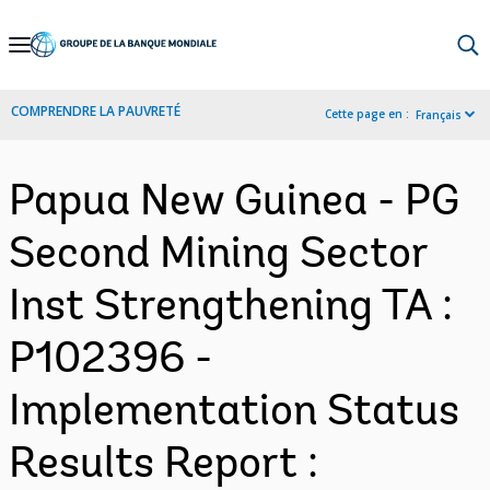
Skip
to
Main
COMPRENDRE LA PAUVRETÉ
Cette page en :
Français
Navigation
Papua New Guinea - PG
Second Mining Sector
Inst Strengthening TA :
P102396 -
Implementation Status
Results Report :