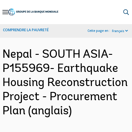
Skip
to
Main
COMPRENDRE LA PAUVRETÉ
Cette page en :
Français
Navigation
Nepal - SOUTH ASIA-
P155969- Earthquake
Housing Reconstruction
Project - Procurement
Plan (anglais)