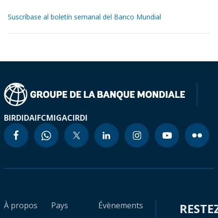
Suscríbase al boletín semanal del Banco Mundial
BIRD
IDA
IFC
MIGA
CIRDI
À propos
Pays
Évènements
RESTE