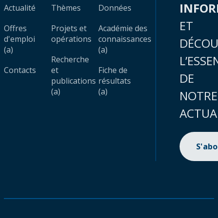
INFO
Actualité
Thèmes
Données
ET
Offres
Projets et
Académie des
d'emploi
opérations
connaissances
DÉCOU
(a)
(a)
L’ESSE
Recherche
Contacts
et
Fiche de
DE
publications
résultats
(a)
(a)
NOTRE
ACTUA
S'ab