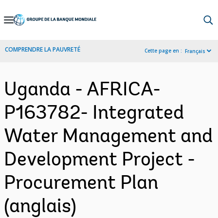
Skip
to
Main
COMPRENDRE LA PAUVRETÉ
Cette page en :
Français
Navigation
Uganda - AFRICA-
P163782- Integrated
Water Management and
Development Project -
Procurement Plan
(anglais)