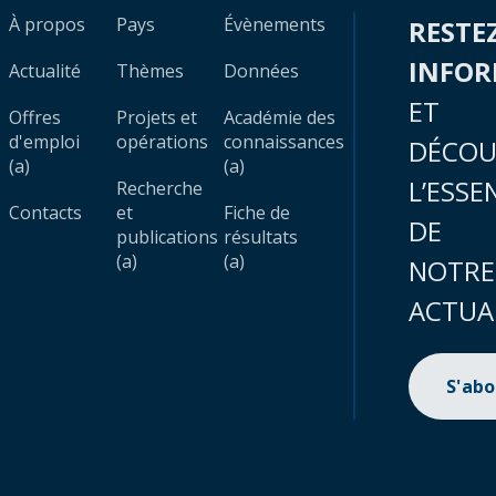
À propos
Pays
Évènements
RESTE
INFO
Actualité
Thèmes
Données
ET
Offres
Projets et
Académie des
d'emploi
opérations
connaissances
DÉCOU
(a)
(a)
L’ESSE
Recherche
Contacts
et
Fiche de
DE
publications
résultats
(a)
(a)
NOTRE
ACTUA
S'ab