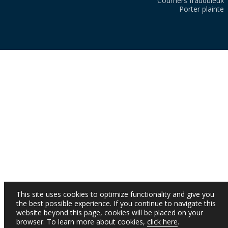
Courriers frauduleux
Porter plainte
This site uses cookies to optimize functionality and give you
the best possible experience. If you continue to navigate this
website beyond this page, cookies will be placed on your
browser. To learn more about cookies,
click here
.