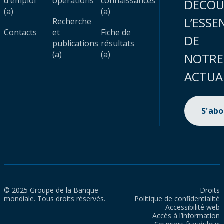
d'emploi
opérations
connaissances
DÉCOU
(a)
(a)
L’ESSE
Recherche
Contacts
et
Fiche de
DE
publications
résultats
(a)
(a)
NOTRE
ACTUA
S'ab
© 2025 Groupe de la Banque
Droits
mondiale. Tous droits réservés.
Politique de confidentialité
Accessibilité web
Accès à l’information