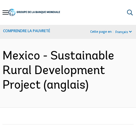
Skip
to
Main
COMPRENDRE LA PAUVRETÉ
Cette page en :
Français
Navigation
Mexico - Sustainable
Rural Development
Project (anglais)