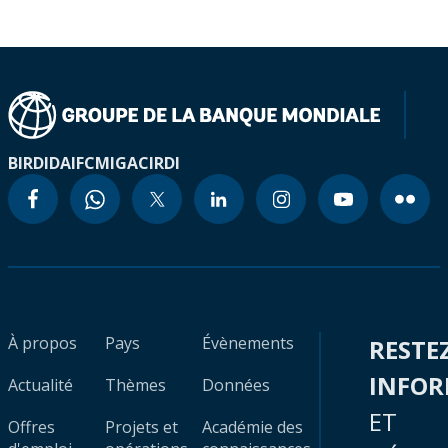
BIRD
IDA
IFC
MIGA
CIRDI
À propos
Pays
Évènements
RESTE
INFO
Actualité
Thèmes
Données
ET
Offres
Projets et
Académie des