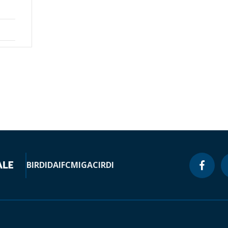
BIRD
IDA
IFC
MIGA
CIRDI