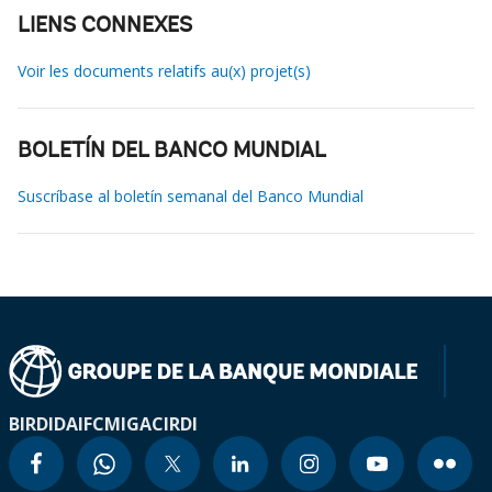
LIENS CONNEXES
Voir les documents relatifs au(x) projet(s)
BOLETÍN DEL BANCO MUNDIAL
Suscríbase al boletín semanal del Banco Mundial
BIRD
IDA
IFC
MIGA
CIRDI