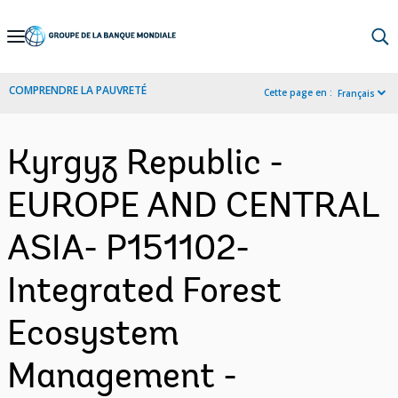
Skip
to
Main
COMPRENDRE LA PAUVRETÉ
Cette page en :
Français
Navigation
Kyrgyz Republic -
EUROPE AND CENTRAL
ASIA- P151102-
Integrated Forest
Ecosystem
Management -