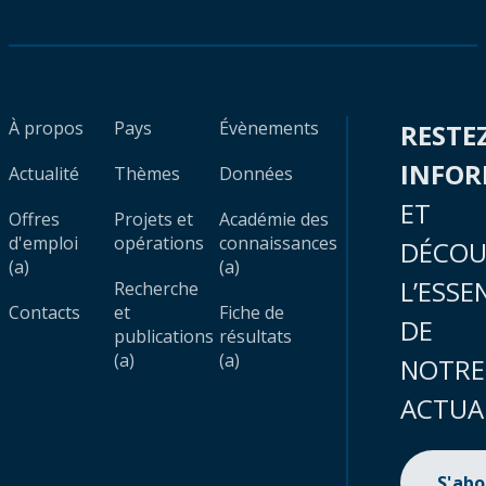
À propos
Pays
Évènements
RESTE
INFO
Actualité
Thèmes
Données
ET
Offres
Projets et
Académie des
d'emploi
opérations
connaissances
DÉCOU
(a)
(a)
L’ESSE
Recherche
Contacts
et
Fiche de
DE
publications
résultats
(a)
(a)
NOTRE
ACTUA
S'ab