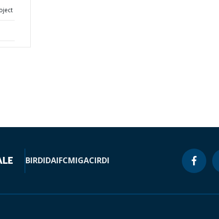
oject
BIRD
IDA
IFC
MIGA
CIRDI