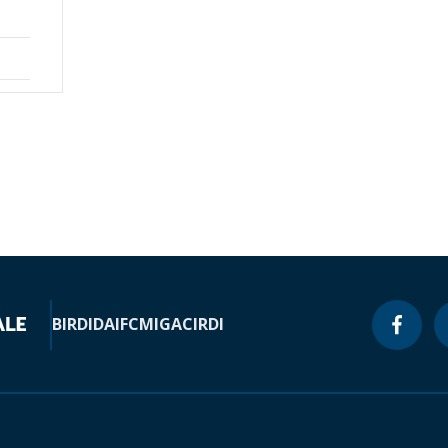
BIRD
IDA
IFC
MIGA
CIRDI