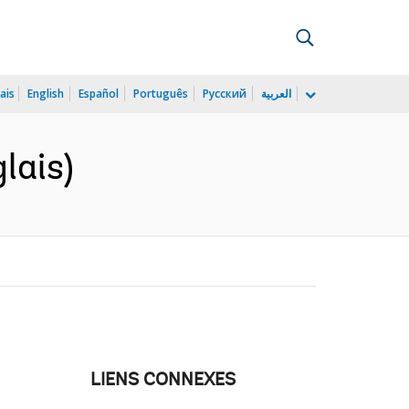
ais
English
Español
Português
Русский
العربية
lais)
LIENS CONNEXES