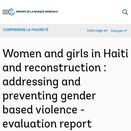
Skip
to
Main
COMPRENDRE LA PAUVRETÉ
Cette page en :
Français
Navigation
Women and girls in Haiti
and reconstruction :
addressing and
preventing gender
based violence -
evaluation report