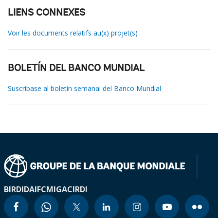
LIENS CONNEXES
Voir les documents relatifs au(x) projet(s)
BOLETÍN DEL BANCO MUNDIAL
Suscríbase al boletín semanal del Banco Mundial
BIRD
IDA
IFC
MIGA
CIRDI