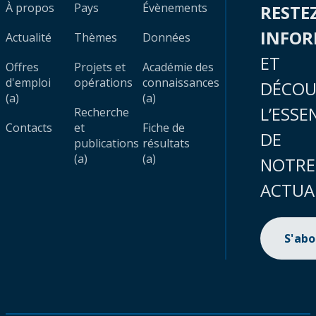
À propos
Pays
Évènements
RESTE
INFO
Actualité
Thèmes
Données
ET
Offres
Projets et
Académie des
d'emploi
opérations
connaissances
DÉCOU
(a)
(a)
L’ESSE
Recherche
Contacts
et
Fiche de
DE
publications
résultats
(a)
(a)
NOTRE
ACTUA
S'ab