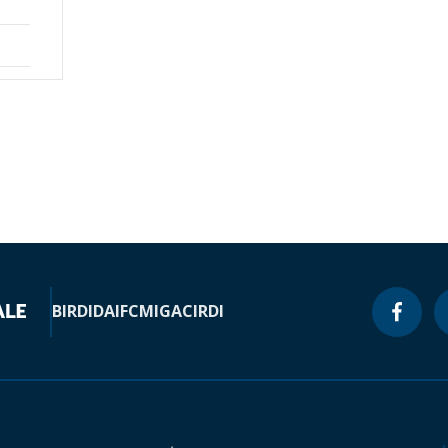
BIRD
IDA
IFC
MIGA
CIRDI