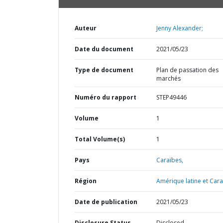
Auteur
Jenny Alexander;
Date du document
2021/05/23
Type de document
Plan de passation des
marchés
Numéro du rapport
STEP49446
Volume
1
Total Volume(s)
1
Pays
Caraïbes,
Région
Amérique latine et Cara
Date de publication
2021/05/23
Disclosure Status
Disclosed