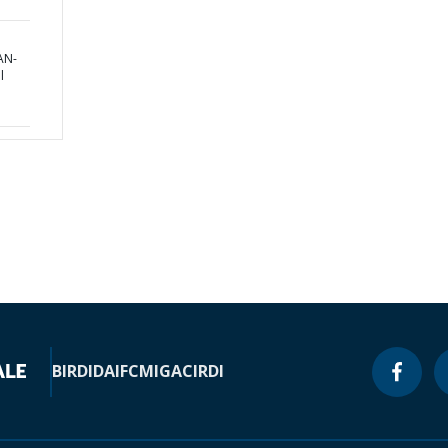
AN-
l
BIRD
IDA
IFC
MIGA
CIRDI