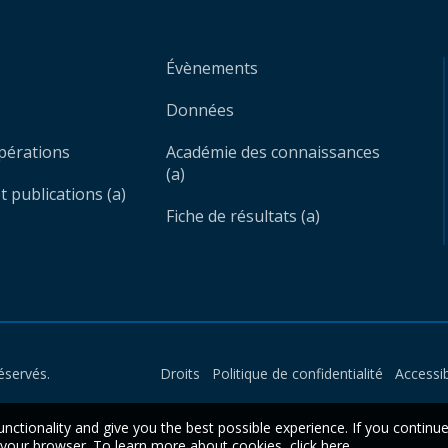
Évènements
Données
opérations
Académie des connaissances
(a)
 publications (a)
Fiche de résultats (a)
éservés.
Droits
Politique de confidentialité
Accessib
unctionality and give you the best possible experience. If you continu
n your browser. To learn more about cookies,
click here
.