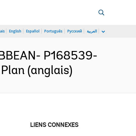
ais
English
Español
Português
Русский
العربية
IBBEAN- P168539-
Plan (anglais)
LIENS CONNEXES