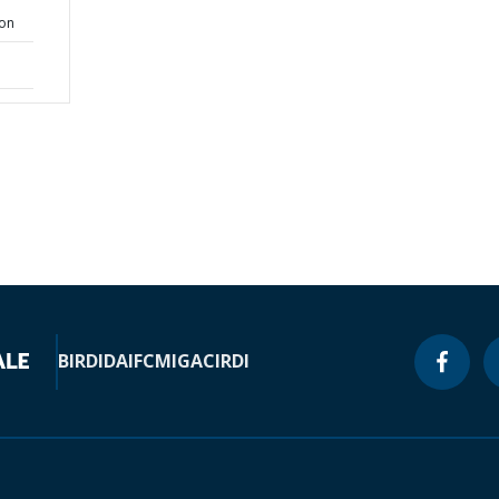
ion
BIRD
IDA
IFC
MIGA
CIRDI