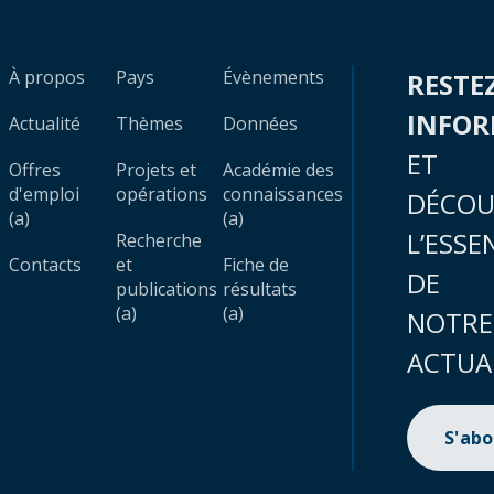
À propos
Pays
Évènements
RESTE
INFO
Actualité
Thèmes
Données
ET
Offres
Projets et
Académie des
d'emploi
opérations
connaissances
DÉCOU
(a)
(a)
L’ESSE
Recherche
Contacts
et
Fiche de
DE
publications
résultats
(a)
(a)
NOTRE
ACTUA
S'ab