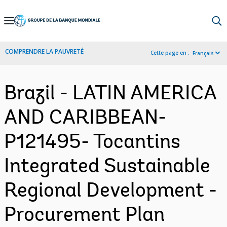
Skip
to
Main
COMPRENDRE LA PAUVRETÉ
Cette page en :
Français
Navigation
Brazil - LATIN AMERICA
AND CARIBBEAN-
P121495- Tocantins
Integrated Sustainable
Regional Development -
Procurement Plan