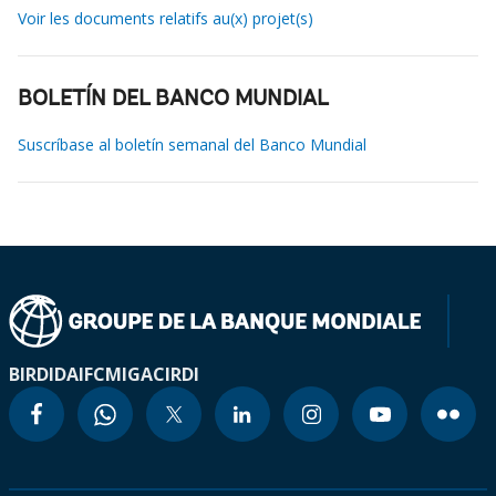
Voir les documents relatifs au(x) projet(s)
BOLETÍN DEL BANCO MUNDIAL
Suscríbase al boletín semanal del Banco Mundial
BIRD
IDA
IFC
MIGA
CIRDI