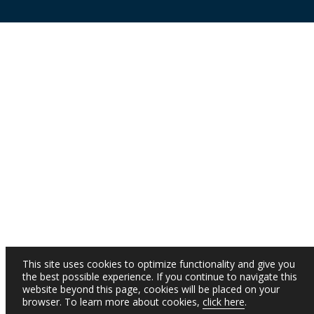
This site uses cookies to optimize functionality and give you
the best possible experience. If you continue to navigate this
website beyond this page, cookies will be placed on your
browser. To learn more about cookies,
click here
.