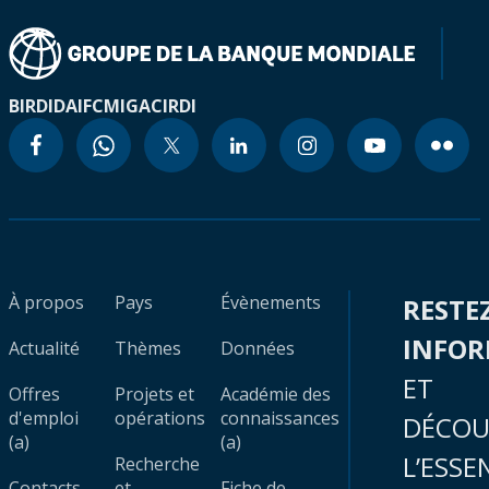
BIRD
IDA
IFC
MIGA
CIRDI
À propos
Pays
Évènements
RESTE
INFO
Actualité
Thèmes
Données
ET
Offres
Projets et
Académie des
d'emploi
opérations
connaissances
DÉCOU
(a)
(a)
L’ESSE
Recherche
Contacts
et
Fiche de