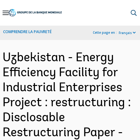
Skip
to
Main
COMPRENDRE LA PAUVRETÉ
Cette page en :
Français
Navigation
Uzbekistan - Energy
Efficiency Facility for
Industrial Enterprises
Project : restructuring :
Disclosable
Restructuring Paper -