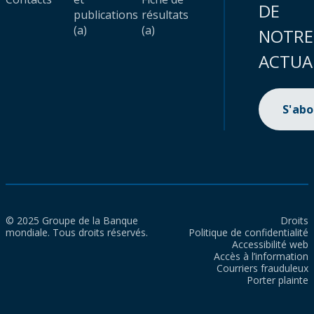
DE
publications
résultats
(a)
(a)
NOTRE
ACTUA
S'ab
© 2025 Groupe de la Banque
Droits
mondiale. Tous droits réservés.
Politique de confidentialité
Accessibilité web
Accès à l’information
Courriers frauduleux
Porter plainte