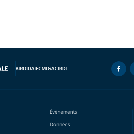
BIRD
IDA
IFC
MIGA
CIRDI
Évènements
Données