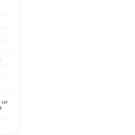
,
r GEF
g