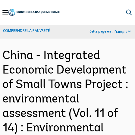
Skip
to
Main
COMPRENDRE LA PAUVRETÉ
Cette page en :
Français
Navigation
China - Integrated
Economic Development
of Small Towns Project :
environmental
assessment (Vol. 11 of
14) : Environmental