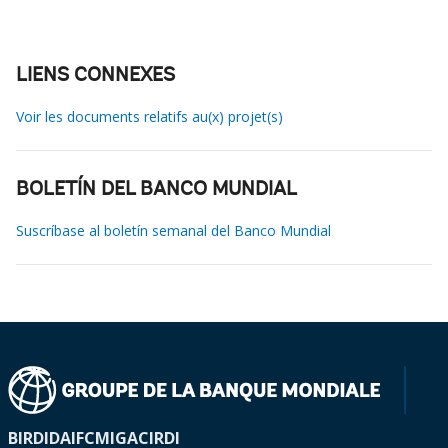
LIENS CONNEXES
Voir les documents relatifs au(x) projet(s)
BOLETÍN DEL BANCO MUNDIAL
Suscríbase al boletín semanal del Banco Mundial
BIRD
IDA
IFC
MIGA
CIRDI