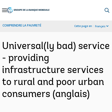
Skip
to
Main
COMPRENDRE LA PAUVRETÉ
Cette page en :
Français
Navigation
Universal(ly bad) service
- providing
infrastructure services
to rural and poor urban
consumers (anglais)