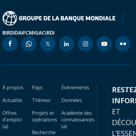
BIRD
IDA
IFC
MIGA
CIRDI
À propos
Pays
Évènements
RESTE
INFO
Actualité
Thèmes
Données
ET
Offres
Projets et
Académie des
d'emploi
opérations
connaissances
DÉCOU
(a)
(a)
L’ESSE
Recherche