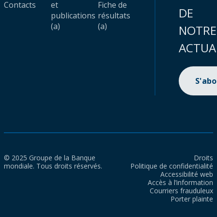
Contacts
et
Fiche de
DE
publications
résultats
(a)
(a)
NOTRE
ACTUA
S'ab
© 2025 Groupe de la Banque
Droits
mondiale. Tous droits réservés.
Politique de confidentialité
Accessibilité web
Accès à l’information
Courriers frauduleux
Porter plainte