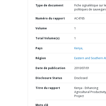
Type de document
Fiche signalétique sur l
politiques de sauvegar
Numéro du rapport
AC4765
Volume
1
Total Volume(s)
1
Pays
Kenya,
Région
Eastern and Southern Af
Date de publication
2010/07/01
Disclosure Status
Disclosed
Titre du rapport
Kenya - Enhancing
Agricultural Productivit
Project
Mots clé