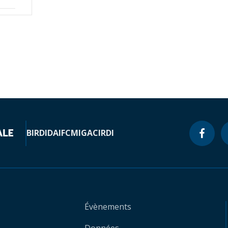
BIRD
IDA
IFC
MIGA
CIRDI
Évènements