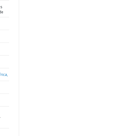
es
de
rica,
y