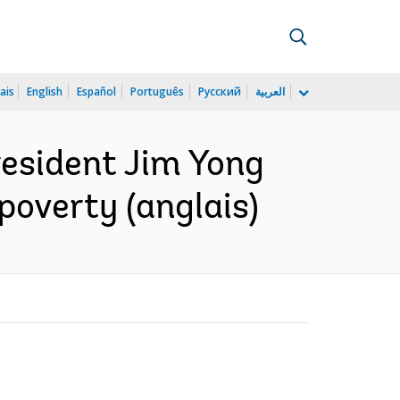
ais
English
Español
Português
Русский
العربية
resident Jim Yong
overty (anglais)