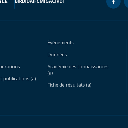
BIRD
IDA
IFC
MIGA
CIRDI
Évènements
Données
opérations
Académie des connaissances
(a)
 publications (a)
Fiche de résultats (a)