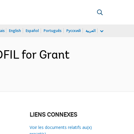
ais
English
Español
Português
Русский
العربية
FIL for Grant
LIENS CONNEXES
Voir les documents relatifs au(x)
projet(s)