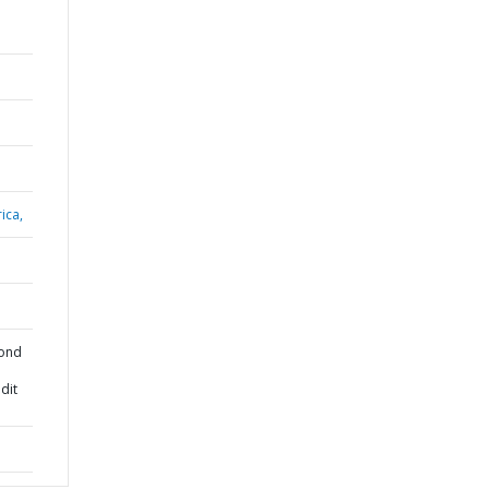
ica,
cond
dit