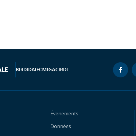
BIRD
IDA
IFC
MIGA
CIRDI
Évènements
Données