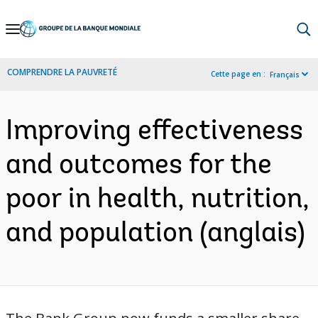
Skip
to
Main
COMPRENDRE LA PAUVRETÉ
Cette page en :
Français
Navigation
Improving effectiveness
and outcomes for the
poor in health, nutrition,
and population (anglais)