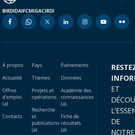
BIRD
IDA
IFC
MIGA
CIRDI
À propos
Pays
Évènements
RESTE
INFO
Actualité
Thèmes
Données
ET
Offres
Projets et
Académie des
d'emploi
opérations
connaissances
DÉCOU
(a)
(a)
L’ESSE
Recherche
Contacts
et
Fiche de
DE
publications
résultats
(a)
(a)
NOTRE