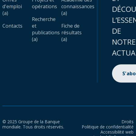
d'emploi
opérations
connaissances
DÉCOU
(a)
(a)
L’ESSE
Recherche
Contacts
et
Fiche de
DE
publications
résultats
(a)
(a)
NOTRE
ACTUA
S'ab
© 2025 Groupe de la Banque
Droits
mondiale. Tous droits réservés.
Politique de confidentialité
Accessibilité web