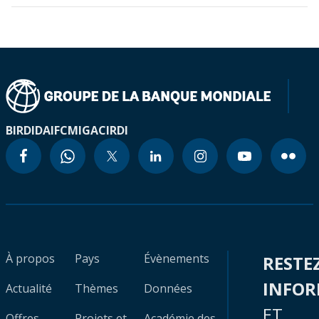
BIRD
IDA
IFC
MIGA
CIRDI
À propos
Pays
Évènements
RESTE
INFO
Actualité
Thèmes
Données
ET
Offres
Projets et
Académie des