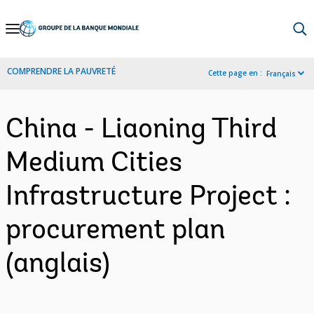
Skip
to
Main
COMPRENDRE LA PAUVRETÉ
Cette page en :
Français
Navigation
China - Liaoning Third
Medium Cities
Infrastructure Project :
procurement plan
(anglais)