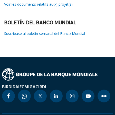
Voir les documents relatifs au(x) projet(s)
BOLETÍN DEL BANCO MUNDIAL
Suscríbase al boletín semanal del Banco Mundial
BIRD
IDA
IFC
MIGA
CIRDI