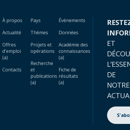
À propos
Pays
Évènements
RESTE
INFO
Actualité
Thèmes
Données
ET
Offres
Projets et
Académie des
d'emploi
opérations
connaissances
DÉCOU
(a)
(a)
L’ESSE
Recherche
Contacts
et
Fiche de
DE
publications
résultats
(a)
(a)
NOTRE
ACTUA
S'ab