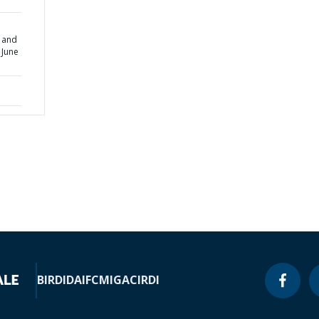
s and
 June
BIRD
IDA
IFC
MIGA
CIRDI