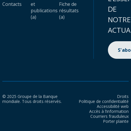
Contacts
et
Fiche de
DE
publications
résultats
(a)
(a)
NOTRE
ACTUA
S'ab
© 2025 Groupe de la Banque
Droits
mondiale. Tous droits réservés.
Politique de confidentialité
Accessibilité web
Accès à l’information
Courriers frauduleux
Porter plainte