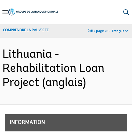
Skip
to
Main
COMPRENDRE LA PAUVRETÉ
Cette page en :
Français
Navigation
Lithuania -
Rehabilitation Loan
Project (anglais)
INFORMATION