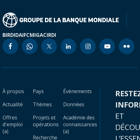
BIRD
IDA
IFC
MIGA
CIRDI
À propos
Pays
Évènements
RESTE
INFO
Actualité
Thèmes
Données
ET
Offres
Projets et
Académie des
d'emploi
opérations
connaissances
DÉCOU
(a)
(a)
L’ESSE
Recherche