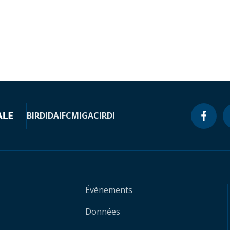
BIRD
IDA
IFC
MIGA
CIRDI
Évènements
Données